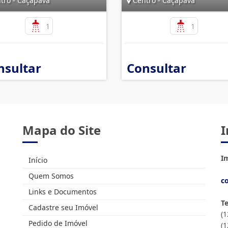
tro - Caçapava
Centro - Caçapava
1
1
nsultar
Consultar
Mapa do Site
I
Im
Início
Quem Somos
c
Links e Documentos
T
Cadastre seu Imóvel
(
Pedido de Imóvel
(