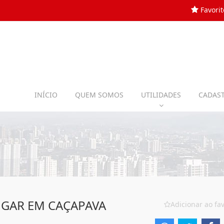
Favorit
INÍCIO
QUEM SOMOS
UTILIDADES
CADAST
UGAR EM CAÇAPAVA
Adicionar ao fav