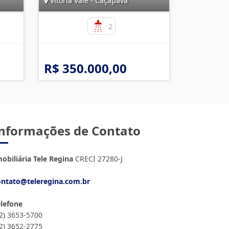
Vitória Vale - Caçapava
2
R$ 350.000,00
nformações de Contato
obiliária Tele Regina
CRECI 27280-J
ontato@teleregina.com.br
elefone
12) 3653-5700
12) 3652-2775