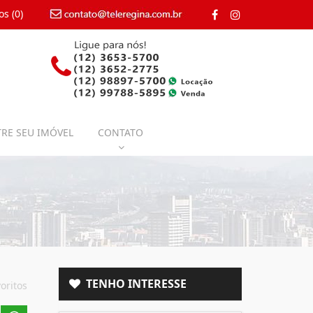
os (
0
)
contato@teleregina.com.br
RE SEU IMÓVEL
CONTATO
TENHO INTERESSE
oritos