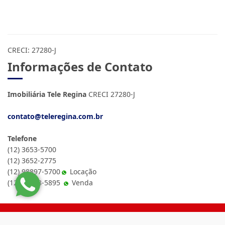
CRECI: 27280-J
Informações de Contato
Imobiliária Tele Regina
CRECI 27280-J
contato@teleregina.com.br
Telefone
(12) 3653-5700
(12) 3652-2775
(12) 98897-5700
Locação
(12) 99788-5895
Venda
Site desenvolvido por
ImóvelOffice
© - Todos os direitos reservados