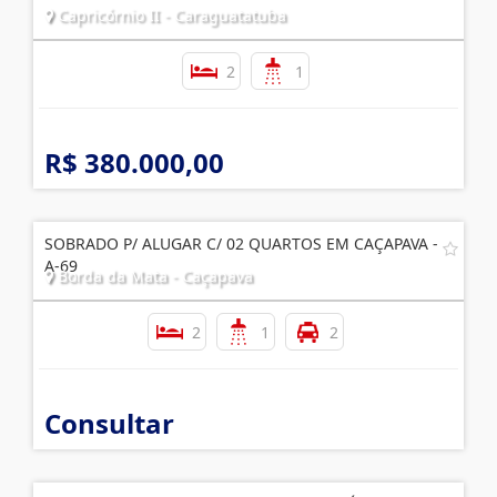
Capricórnio II - Caraguatatuba
2
1
R$ 380.000,00
SOBRADO P/ ALUGAR C/ 02 QUARTOS EM CAÇAPAVA -
A-69
Borda da Mata - Caçapava
2
1
2
Consultar