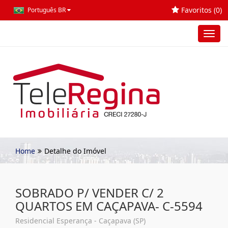
Favoritos (
0
)
Português BR
Toggl
navig
Home
Detalhe do Imóvel
SOBRADO P/ VENDER C/ 2
QUARTOS EM CAÇAPAVA- C-5594
Residencial Esperança - Caçapava (SP)