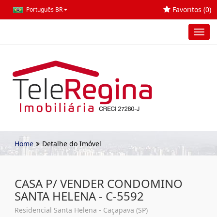
Favoritos (
0
)
Português BR
Toggl
navig
Home
Detalhe do Imóvel
CASA P/ VENDER CONDOMINO
SANTA HELENA - C-5592
Residencial Santa Helena - Caçapava (SP)