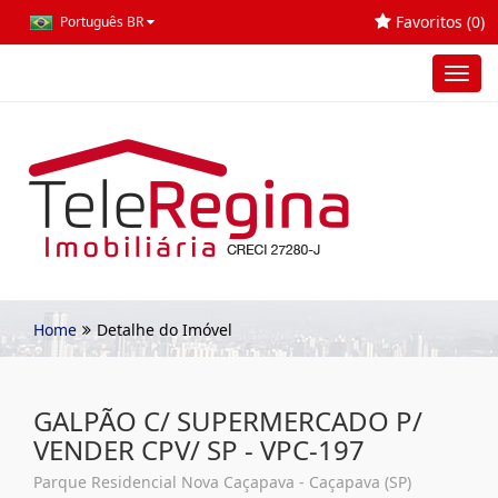
Favoritos (
0
)
Português BR
Toggl
navig
Home
Detalhe do Imóvel
GALPÃO C/ SUPERMERCADO P/
VENDER CPV/ SP - VPC-197
Parque Residencial Nova Caçapava - Caçapava (SP)