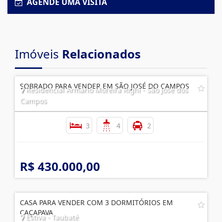
AGENDE UMA VISITA
Imóveis
Relacionados
SOBRADO PARA VENDER EM SÃO JOSÉ DO CAMPOS
Residencial Armario Moreira Righi - São José dos
Campos
3
4
2
R$ 430.000,00
CASA PARA VENDER COM 3 DORMITÓRIOS EM
CAÇAPAVA
Estiva - Taubaté