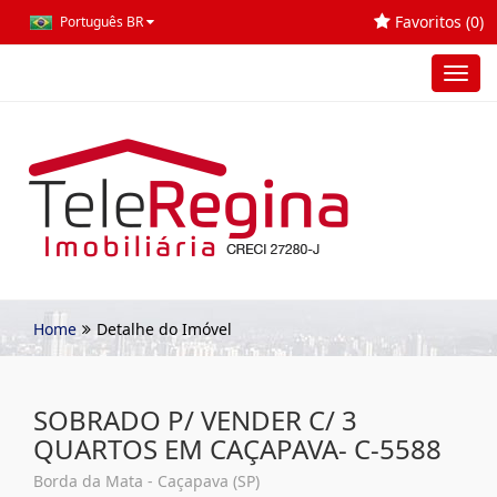
Favoritos (
0
)
Português BR
Toggl
navig
Home
Detalhe do Imóvel
SOBRADO P/ VENDER C/ 3
QUARTOS EM CAÇAPAVA- C-5588
Borda da Mata - Caçapava (SP)