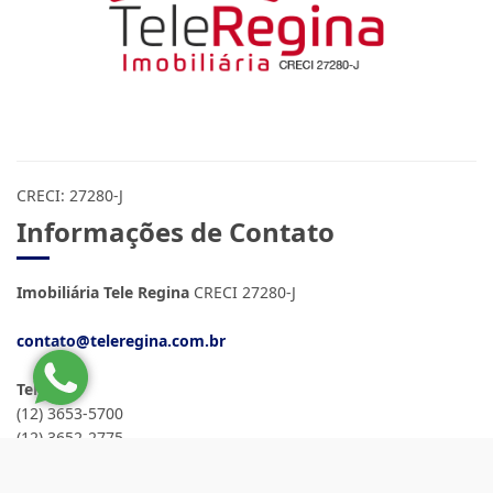
CRECI: 27280-J
Informações de Contato
Imobiliária Tele Regina
CRECI 27280-J
contato@teleregina.com.br
Telefone
(12) 3653-5700
(12) 3652-2775
(12) 98897-5700
Locação
(12) 99788-5895
Venda