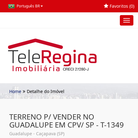
Favoritos (
0
)
Português BR
Toggl
navig
Home
Detalhe do Imóvel
TERRENO P/ VENDER NO
GUADALUPE EM CPV/ SP - T-1349
Guadalupe - Caçapava (SP)