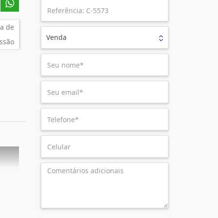
a de
Venda
ssão