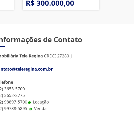
R$ 300.000,00
nformações de Contato
obiliária Tele Regina
CRECI 27280-J
ontato@teleregina.com.br
elefone
12) 3653-5700
12) 3652-2775
2) 98897-5700
Locação
12) 99788-5895
Venda