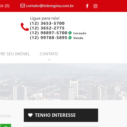
os (
0
)
contato@teleregina.com.br
RE SEU IMÓVEL
CONTATO
TENHO INTERESSE
oritos