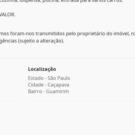
 cozinha, dispensa, piscina, entrada para vários carros.
VALOR.
mos foram-nos transmitidos pelo proprietário do imóvel, 
ncias (sujeito a alteração).
Localização
Estado -
São Paulo
Cidade -
Caçapava
Bairro -
Guamirim