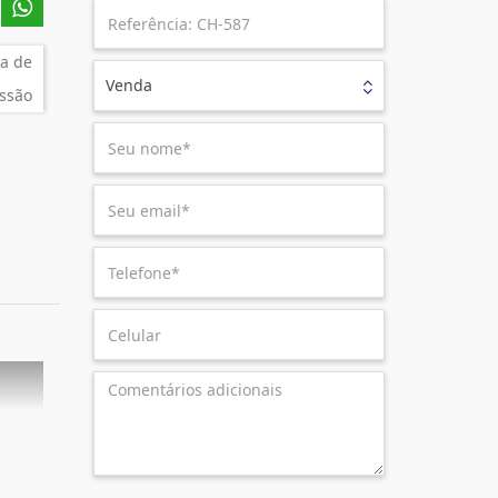
a de
Venda
ssão