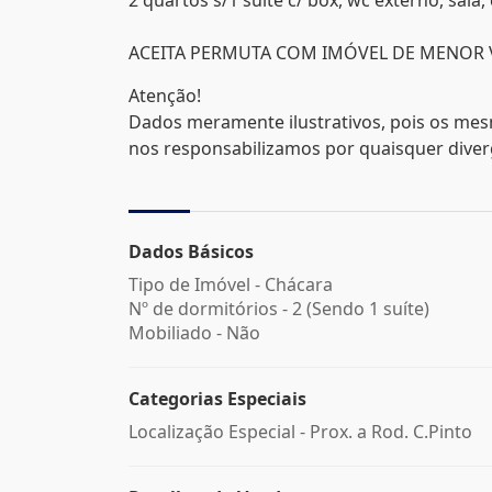
2 quartos s/1 suíte c/ box, wc externo, sala,
ACEITA PERMUTA COM IMÓVEL DE MENOR 
Atenção!
Dados meramente ilustrativos, pois os mes
nos responsabilizamos por quaisquer divergê
Dados Básicos
Tipo de Imóvel - Chácara
Nº de dormitórios - 2 (Sendo 1 suíte)
Mobiliado - Não
Categorias Especiais
Localização Especial - Prox. a Rod. C.Pinto