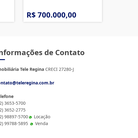
R$ 700.000,00
nformações de Contato
obiliária Tele Regina
CRECI 27280-J
ontato@teleregina.com.br
elefone
12) 3653-5700
12) 3652-2775
2) 98897-5700
Locação
12) 99788-5895
Venda