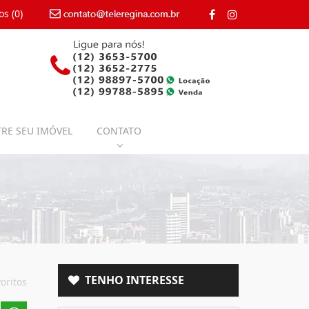
os (
0
)
contato@teleregina.com.br
RE SEU IMÓVEL
CONTATO
TENHO INTERESSE
oritos