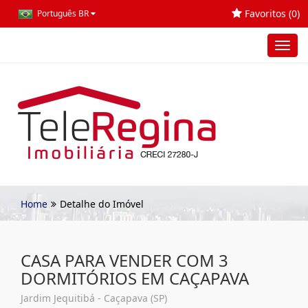
Favoritos (
0
)
Português BR
Toggl
navig
Home
Detalhe do Imóvel
CASA PARA VENDER COM 3
DORMITÓRIOS EM CAÇAPAVA
Jardim Jequitibá - Caçapava (SP)