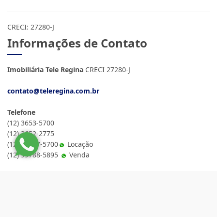
CRECI: 27280-J
Informações de Contato
Imobiliária Tele Regina
CRECI 27280-J
contato@teleregina.com.br
Telefone
(12) 3653-5700
(12) 3652-2775
(12) 98897-5700
Locação
(12) 99788-5895
Venda
Site desenvolvido por
ImóvelOffice
© - Todos os direitos reservados