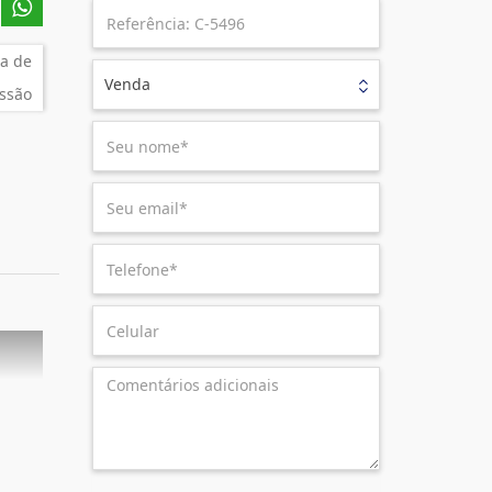
a de
Venda
ssão