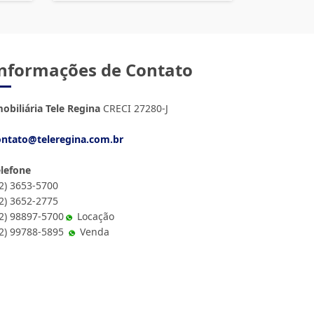
nformações de Contato
obiliária Tele Regina
CRECI 27280-J
ontato@teleregina.com.br
elefone
12) 3653-5700
12) 3652-2775
2) 98897-5700
Locação
12) 99788-5895
Venda