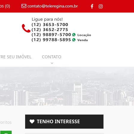
os (
0
)
contato@teleregina.com.br
RE SEU IMÓVEL
CONTATO
TENHO INTERESSE
oritos