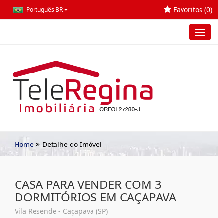
Favoritos (
0
)
Português BR
Toggl
navig
Home
Detalhe do Imóvel
CASA PARA VENDER COM 3
DORMITÓRIOS EM CAÇAPAVA
Vila Resende - Caçapava (SP)