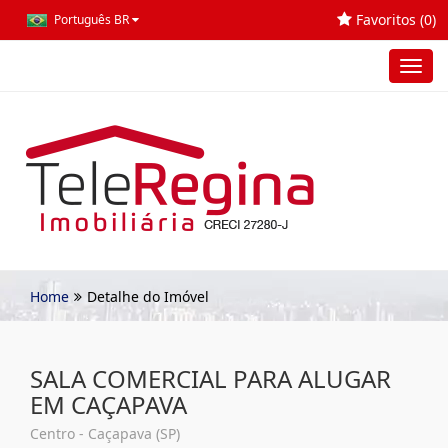
Favoritos (
0
)
Português BR
Toggl
navig
Home
Detalhe do Imóvel
SALA COMERCIAL PARA ALUGAR
EM CAÇAPAVA
Centro - Caçapava (SP)