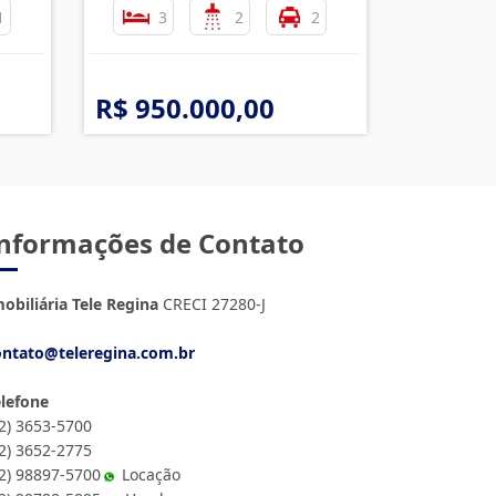
1
3
2
2
R$ 950.000,00
nformações de Contato
obiliária Tele Regina
CRECI 27280-J
ontato@teleregina.com.br
elefone
12) 3653-5700
12) 3652-2775
2) 98897-5700
Locação