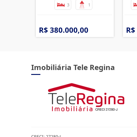
3
1
R$ 380.000,00
R$
Imobiliária Tele Regina
CRECI: 27280-J