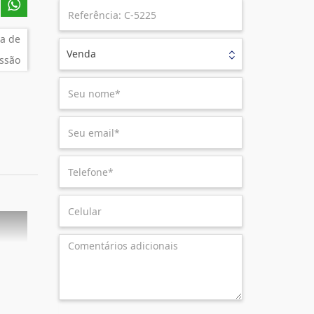
a de
Venda
ssão