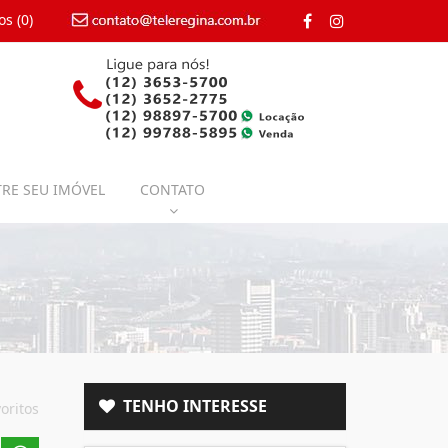
os (
0
)
contato@teleregina.com.br
RE SEU IMÓVEL
CONTATO
TENHO INTERESSE
oritos