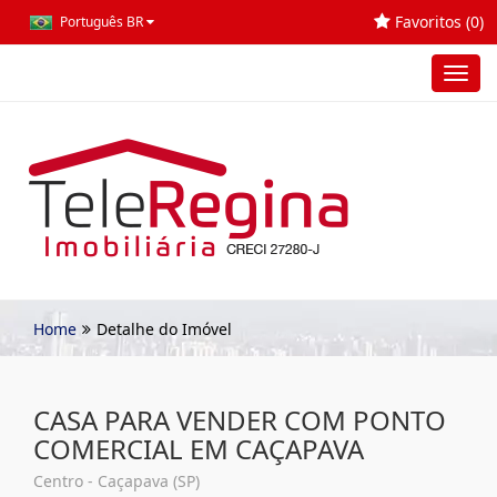
Favoritos (
0
)
Português BR
Toggl
navig
Home
Detalhe do Imóvel
CASA PARA VENDER COM PONTO
COMERCIAL EM CAÇAPAVA
Centro - Caçapava (SP)