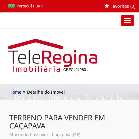
Favoritos (
0
)
Português BR
Toggl
navig
Home
Detalhe do Imóvel
TERRENO PARA VENDER EM
CAÇAPAVA
Morro do Cascavel - Caçapava (SP)