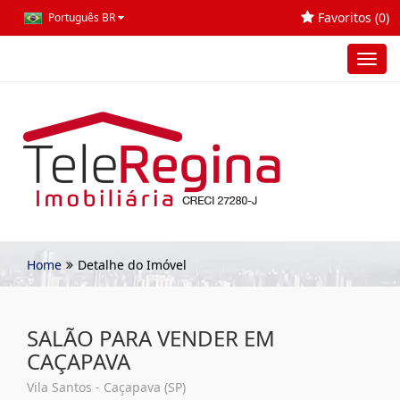
Favoritos (
0
)
Português BR
Toggl
navig
Home
Detalhe do Imóvel
SALÃO PARA VENDER EM
CAÇAPAVA
Vila Santos - Caçapava (SP)