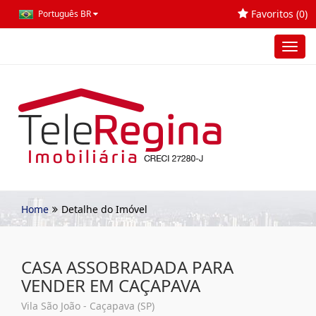
Favoritos (
0
)
Português BR
Toggl
navig
Home
Detalhe do Imóvel
CASA ASSOBRADADA PARA
VENDER EM CAÇAPAVA
Vila São João - Caçapava (SP)