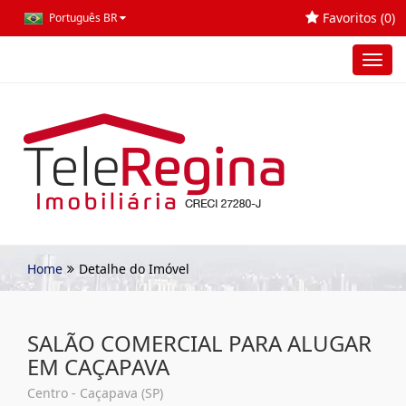
Favoritos (
0
)
Português BR
Toggl
navig
Home
Detalhe do Imóvel
SALÃO COMERCIAL PARA ALUGAR
EM CAÇAPAVA
Centro - Caçapava (SP)