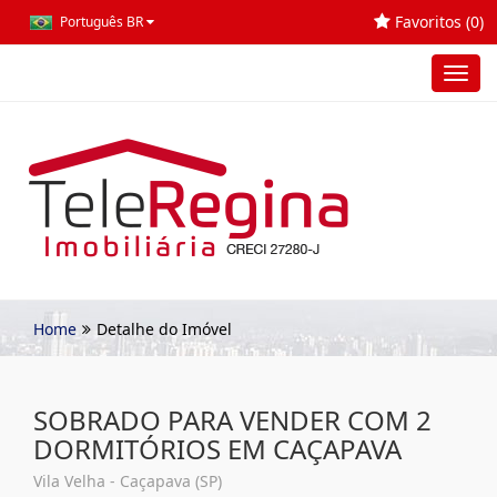
Favoritos (
0
)
Português BR
Toggl
navig
Home
Detalhe do Imóvel
SOBRADO PARA VENDER COM 2
DORMITÓRIOS EM CAÇAPAVA
Vila Velha - Caçapava (SP)