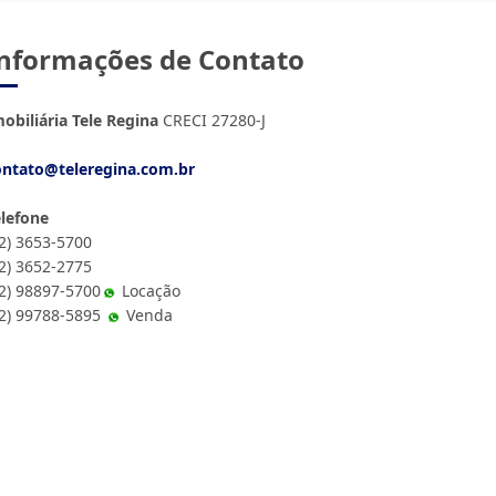
nformações de Contato
obiliária Tele Regina
CRECI 27280-J
ontato@teleregina.com.br
elefone
12) 3653-5700
12) 3652-2775
2) 98897-5700
Locação
12) 99788-5895
Venda