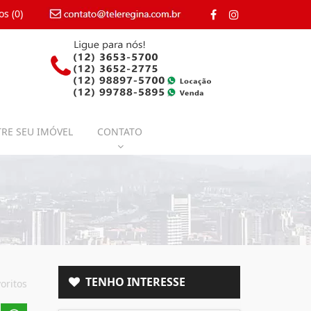
os (
0
)
contato@teleregina.com.br
RE SEU IMÓVEL
CONTATO
TENHO INTERESSE
oritos