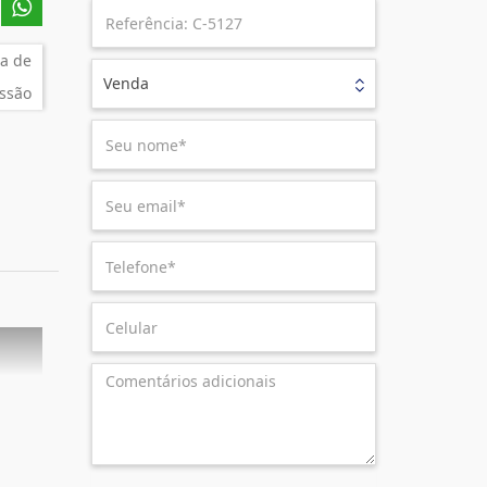
a de
Venda
ssão