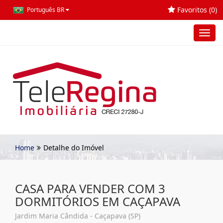
Favoritos (
0
)
Português BR
Toggl
navig
Home
Detalhe do Imóvel
CASA PARA VENDER COM 3
DORMITÓRIOS EM CAÇAPAVA
Jardim Maria Cândida - Caçapava (SP)