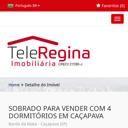
Favoritos (
0
)
Português BR
Toggl
navig
Home
Detalhe do Imóvel
SOBRADO PARA VENDER COM 4
DORMITÓRIOS EM CAÇAPAVA
Borda da Mata - Caçapava (SP)