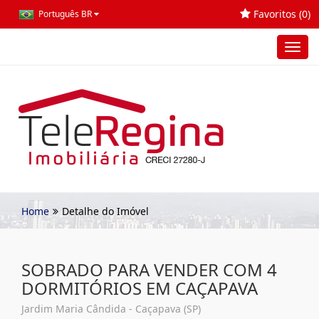
Favoritos (
0
)
Português BR
Toggl
navig
Home
Detalhe do Imóvel
SOBRADO PARA VENDER COM 4
DORMITÓRIOS EM CAÇAPAVA
Jardim Maria Cândida - Caçapava (SP)