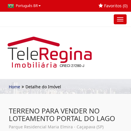
Favoritos (
0
)
Português BR
Toggl
navig
Home
Detalhe do Imóvel
TERRENO PARA VENDER NO
LOTEAMENTO PORTAL DO LAGO
Parque Residencial Maria Elmira - Caçapava (SP)