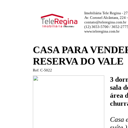
Imobiliária Tele Regina - 2
Av. Coronel Alcântara, 224 
contato@teleregina.com.br
(12) 3653-5700 / 3652-277
www.teleregina.com.br
CASA PARA VENDE
RESERVA DO VALE
Ref: C-5022
3 dorm
sala d
área d
churra
Casa e
suíte 