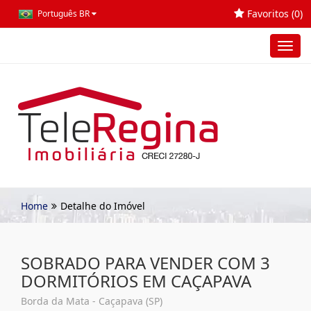
Favoritos (
0
)
Português BR
Toggl
navig
Home
Detalhe do Imóvel
SOBRADO PARA VENDER COM 3
DORMITÓRIOS EM CAÇAPAVA
Borda da Mata - Caçapava (SP)