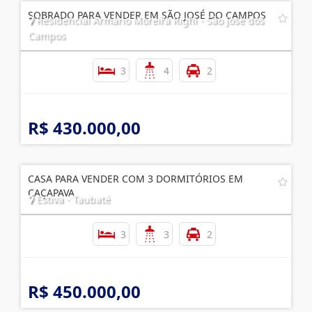
Imóveis
Relacionados
SOBRADO PARA VENDER EM SÃO JOSÉ DO CAMPOS
Residencial Armario Moreira Righi - São José dos
Campos
3
4
2
R$ 430.000,00
CASA PARA VENDER COM 3 DORMITÓRIOS EM
CAÇAPAVA
Estiva - Taubaté
3
3
2