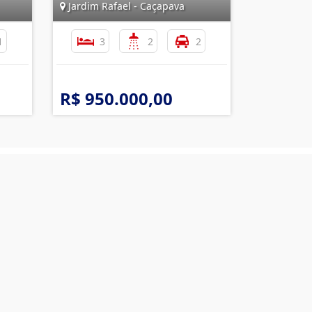
Jardim Rafael - Caçapava
1
3
2
2
R$ 950.000,00
nformações de Contato
obiliária Tele Regina
CRECI 27280-J
ontato@teleregina.com.br
elefone
12) 3653-5700