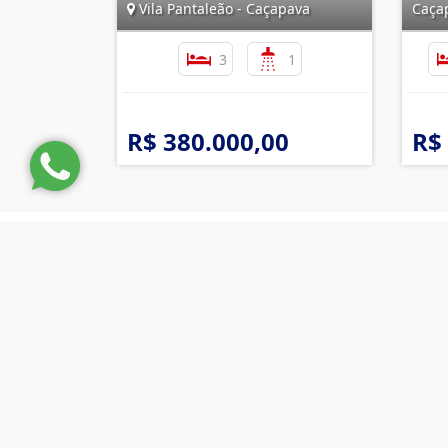
Vila Pantaleão - Caçapava
Caça
3
1
R$ 380.000,00
R$
Imobiliária Tele Regina