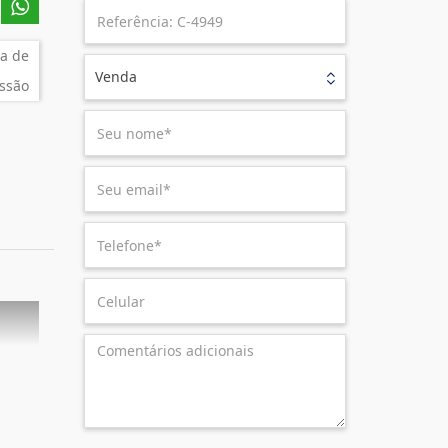
a de
Venda
ssão