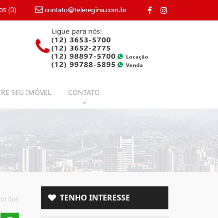
os (
0
)
contato@teleregina.com.br
RE SEU IMÓVEL
CONTATO
TENHO INTERESSE
oritos