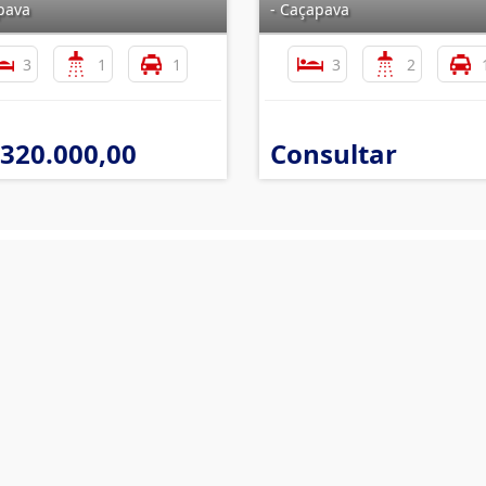
pava
- Caçapava
3
1
1
3
2
 320.000,00
Consultar
Mapa do Site
I
Im
Início
Quem Somos
c
Links e Documentos
T
Cadastre seu Imóvel
(
Pedido de Imóvel