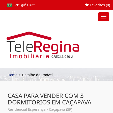
Favoritos (
0
)
Português BR
Toggl
navig
Home
Detalhe do Imóvel
CASA PARA VENDER COM 3
DORMITÓRIOS EM CAÇAPAVA
Residencial Esperança - Caçapava (SP)