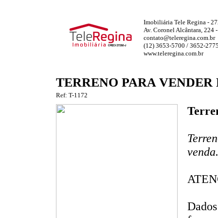
Imobiliária Tele Regina - 2
Av. Coronel Alcântara, 224 
contato@teleregina.com.br
(12) 3653-5700 / 3652-277
www.teleregina.com.br
TERRENO PARA VENDER
Ref: T-1172
Terren
Terren
venda.
ATE
Dados 