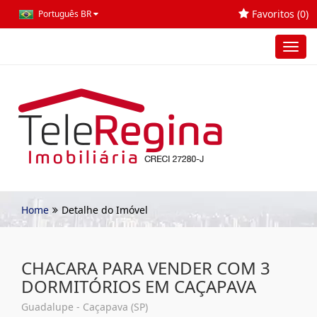
Favoritos (
0
)
Português BR
Toggl
navig
Home
Detalhe do Imóvel
CHACARA PARA VENDER COM 3
DORMITÓRIOS EM CAÇAPAVA
Guadalupe - Caçapava (SP)