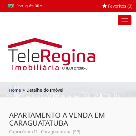
Favoritos (
0
)
Português BR
Toggl
navig
Home
Detalhe do Imóvel
APARTAMENTO A VENDA EM
CARAGUATATUBA
Capricórnio II - Caraguatatuba (SP)