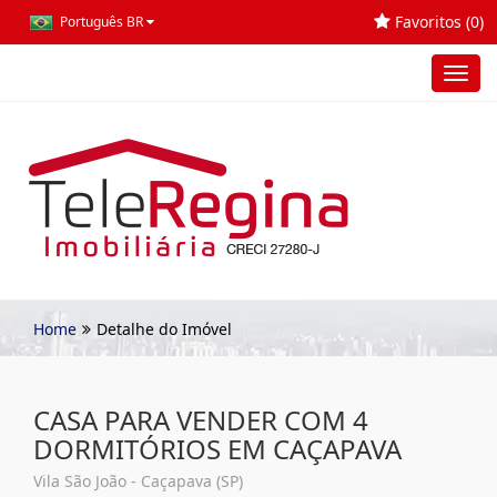
Favoritos (
0
)
Português BR
Toggl
navig
Home
Detalhe do Imóvel
CASA PARA VENDER COM 4
DORMITÓRIOS EM CAÇAPAVA
Vila São João - Caçapava (SP)