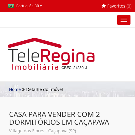
Favoritos (
0
)
Português BR
Toggl
navig
Home
Detalhe do Imóvel
CASA PARA VENDER COM 2
DORMITÓRIOS EM CAÇAPAVA
Village das Flores - Caçapava (SP)