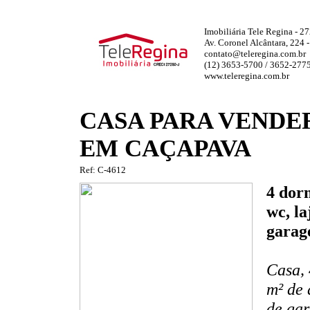
Imobiliária Tele Regina - 2
Av. Coronel Alcântara, 224 
contato@teleregina.com.br
(12) 3653-5700 / 3652-277
www.teleregina.com.br
CASA PARA VENDE
EM CAÇAPAVA
Ref: C-4612
4 dorm
wc, la
garag
Casa, 
m² de 
de gar