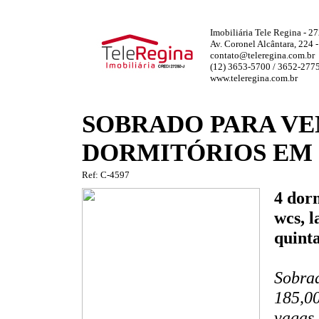
Imobiliária Tele Regina - 2
Av. Coronel Alcântara, 224 
contato@teleregina.com.br
(12) 3653-5700 / 3652-277
www.teleregina.com.br
SOBRADO PARA VE
DORMITÓRIOS EM
Ref: C-4597
4 dorm
wcs, l
quinta
Sobrad
185,00
vagas 