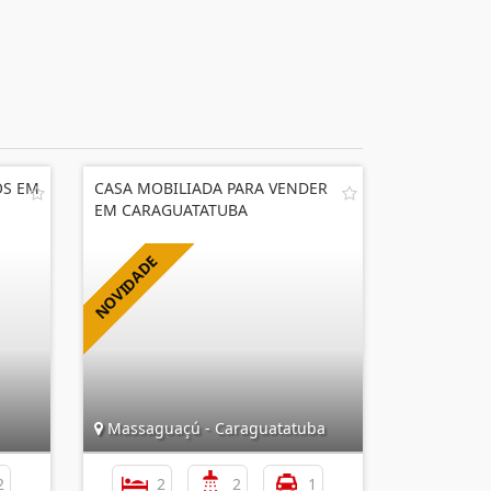
OS EM
CASA MOBILIADA PARA VENDER
EM CARAGUATATUBA
Massaguaçú - Caraguatatuba
2
2
2
1