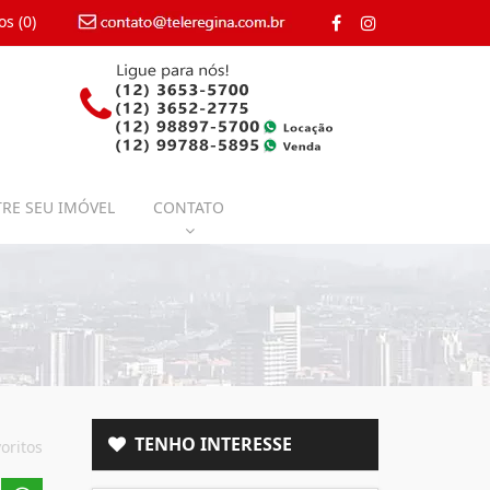
os (
0
)
contato@teleregina.com.br
RE SEU IMÓVEL
CONTATO
TENHO INTERESSE
oritos