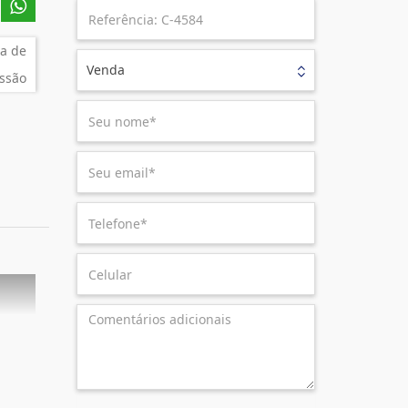
a de
Venda
ssão