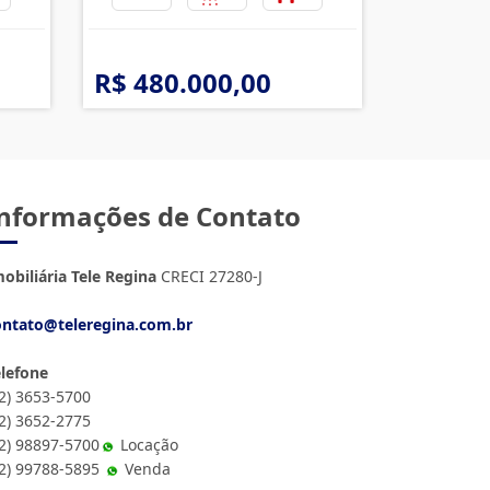
R$ 480.000,00
nformações de Contato
obiliária Tele Regina
CRECI 27280-J
ontato@teleregina.com.br
elefone
12) 3653-5700
12) 3652-2775
2) 98897-5700
Locação
12) 99788-5895
Venda