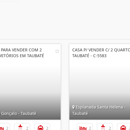
 PARA VENDER COM 2
CASA P/ VENDER C/ 2 QUART
ITÓRIOS EM TAUBATÉ
TAUBATÉ - C-5583
Esplanada Santa Helena -
 Gonçalo - Taubaté
Taubaté
2
2
2
2
2