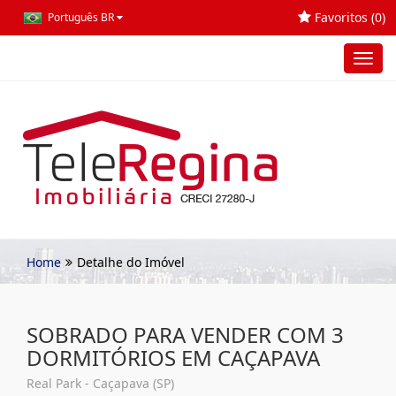
Favoritos (
0
)
Português BR
Toggl
navig
Home
Detalhe do Imóvel
SOBRADO PARA VENDER COM 3
DORMITÓRIOS EM CAÇAPAVA
Real Park - Caçapava (SP)