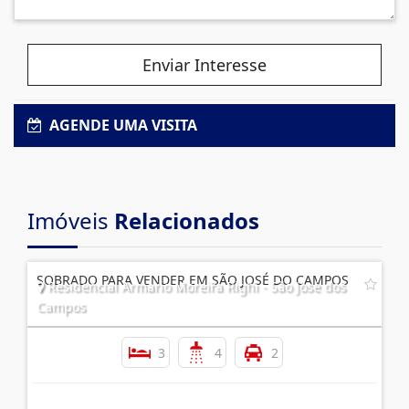
Enviar Interesse
AGENDE UMA VISITA
Imóveis
Relacionados
SOBRADO PARA VENDER EM SÃO JOSÉ DO CAMPOS
Residencial Armario Moreira Righi - São José dos
Campos
3
4
2