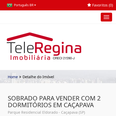
Favoritos (
0
)
Português BR
Toggl
navig
Home
Detalhe do Imóvel
SOBRADO PARA VENDER COM 2
DORMITÓRIOS EM CAÇAPAVA
Parque Residencial Eldorado - Caçapava (SP)