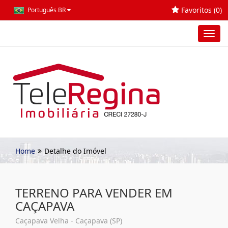
Favoritos (
0
)
Português BR
Toggl
navig
Home
Detalhe do Imóvel
TERRENO PARA VENDER EM
CAÇAPAVA
Caçapava Velha - Caçapava (SP)