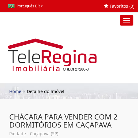
Favoritos (
0
)
Português BR
Toggl
navig
Home
Detalhe do Imóvel
CHÁCARA PARA VENDER COM 2
DORMITÓRIOS EM CAÇAPAVA
Piedade - Caçapava (SP)