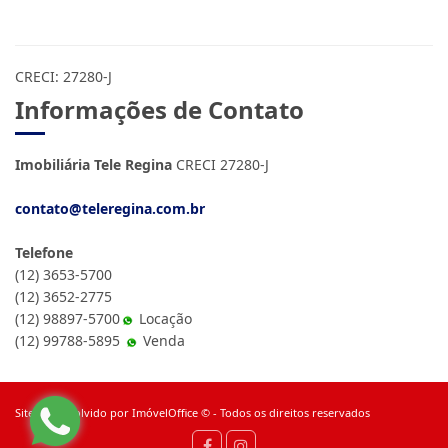
CRECI: 27280-J
Informações de Contato
Imobiliária Tele Regina
CRECI 27280-J
contato@teleregina.com.br
Telefone
(12) 3653-5700
(12) 3652-2775
(12) 98897-5700
Locação
(12) 99788-5895
Venda
Site desenvolvido por
ImóvelOffice
© - Todos os direitos reservados