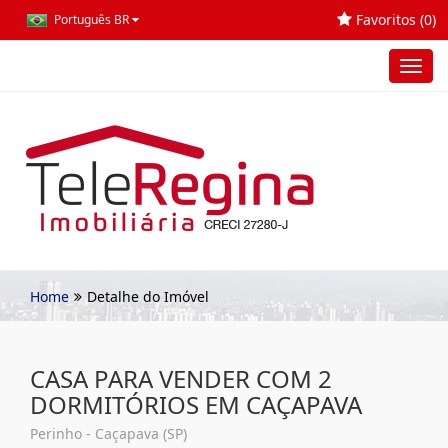
Favoritos (
0
)
Português BR
Toggl
navig
Home
Detalhe do Imóvel
CASA PARA VENDER COM 2
DORMITÓRIOS EM CAÇAPAVA
Perinho - Caçapava (SP)