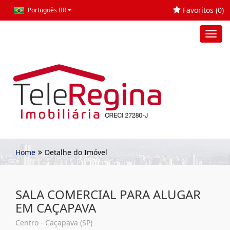
Favoritos (
0
)
Português BR
Toggl
navig
Home
Detalhe do Imóvel
SALA COMERCIAL PARA ALUGAR
EM CAÇAPAVA
Centro - Caçapava (SP)