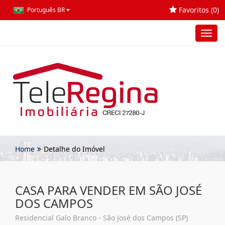
Favoritos (
0
)
Português BR
Toggl
navig
Home
Detalhe do Imóvel
CASA PARA VENDER EM SÃO JOSÉ
DOS CAMPOS
Residencial Galo Branco - São José dos Campos (SP)