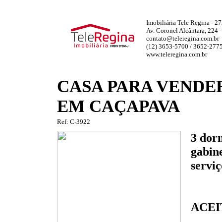
Imobiliária Tele Regina - 2
Av. Coronel Alcântara, 224 
contato@teleregina.com.br
(12) 3653-5700 / 3652-277
www.teleregina.com.br
CASA PARA VENDE
EM CAÇAPAVA
Ref: C-3922
3 dorm
gabine
serviç
ACEI