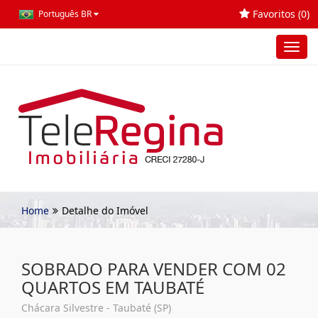
Favoritos (
0
)
Português BR
Toggl
navig
Home
Detalhe do Imóvel
SOBRADO PARA VENDER COM 02
QUARTOS EM TAUBATÉ
Chácara Silvestre - Taubaté (SP)