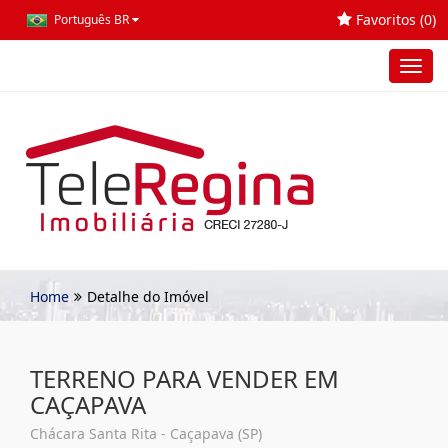
Favoritos (
0
)
Português BR
Toggl
navig
Home
Detalhe do Imóvel
TERRENO PARA VENDER EM
CAÇAPAVA
Chácara Santa Rita - Caçapava (SP)