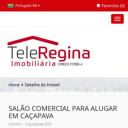
Favoritos (
0
)
Português BR
Toggl
navig
Home
Detalhe do Imóvel
SALÃO COMERCIAL PARA ALUGAR
EM CAÇAPAVA
Centro - Caçapava (SP)