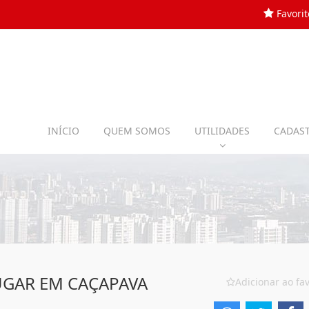
Favorit
INÍCIO
QUEM SOMOS
UTILIDADES
CADAST
UGAR EM CAÇAPAVA
Adicionar ao fav