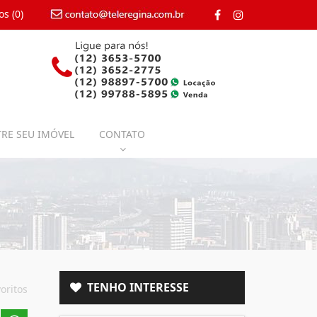
os (
0
)
contato@teleregina.com.br
RE SEU IMÓVEL
CONTATO
TENHO INTERESSE
oritos