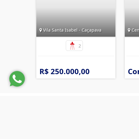
Vila Santa Isabel - Caçapava
Cen
2
R$ 250.000,00
Co
Imobiliária Tele Regina