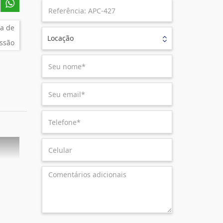
a de
Locação
ssão