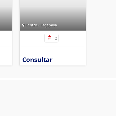
Centro - Caçapava
2
Consultar
nformações de Contato
obiliária Tele Regina
CRECI 27280-J