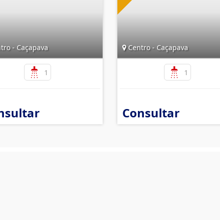
tro - Caçapava
Centro - Caçapava
1
1
nsultar
Consultar
Mapa do Site
I
Im
Início
Quem Somos