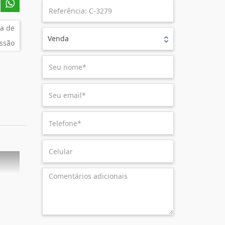
a de
Venda
ssão