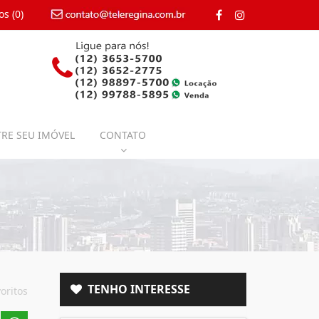
os (
0
)
contato@teleregina.com.br
RE SEU IMÓVEL
CONTATO
TENHO INTERESSE
oritos