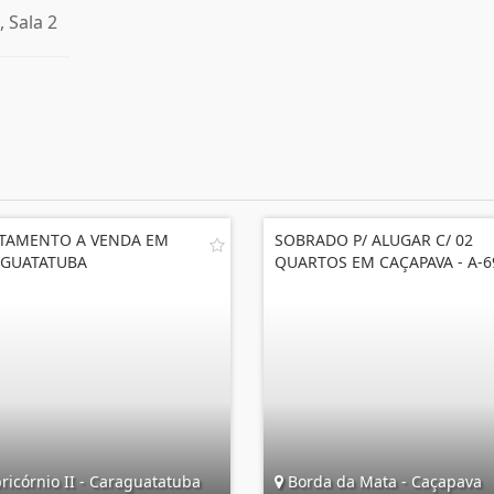
, Sala 2
TAMENTO A VENDA EM
SOBRADO P/ ALUGAR C/ 02
GUATATUBA
QUARTOS EM CAÇAPAVA - A-6
icórnio II - Caraguatatuba
Borda da Mata - Caçapava