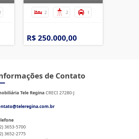
2
2
2
1
R$ 250.000,00
nformações de Contato
obiliária Tele Regina
CRECI 27280-J
ontato@teleregina.com.br
elefone
12) 3653-5700
12) 3652-2775