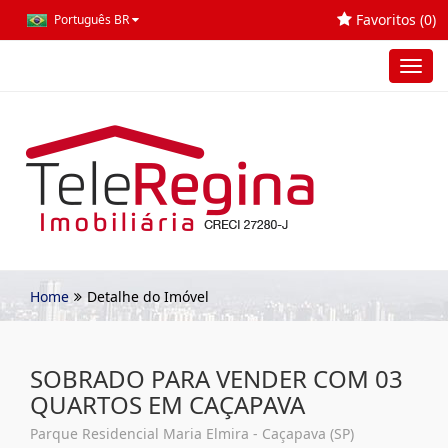
Favoritos (
0
)
Português BR
Toggl
navig
Home
Detalhe do Imóvel
SOBRADO PARA VENDER COM 03
QUARTOS EM CAÇAPAVA
Parque Residencial Maria Elmira - Caçapava (SP)