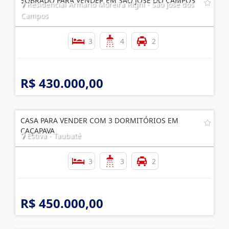
SOBRADO PARA VENDER EM SÃO JOSÉ DO CAMPOS
Residencial Armario Moreira Righi - São José dos
Campos
3
4
2
R$ 430.000,00
CASA PARA VENDER COM 3 DORMITÓRIOS EM
CAÇAPAVA
Estiva - Taubaté
3
3
2
R$ 450.000,00